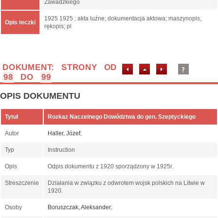
Zawadzkiego
1925 1925 ; akta luźne; dokumentacja aktowa; maszynopis,
Opis teczki
rękopis; pl
DOKUMENT: STRONY OD
98
DO
99
OPIS DOKUMENTU
Tytuł
Rozkaz Naczelnego Dowództwa do gen. Szeptyckiego
Autor
Haller, Józef
;
Typ
Instruction
Opis
Odpis dokumentu z 1920 sporządzony w 1925r.
Streszczenie
Działania w związku z odwrotem wojsk polskich na Litwie w
1920.
Osoby
Boruszczak, Aleksander
;