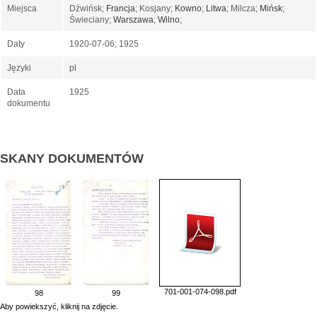
Miejsca
Dźwińsk;
Francja
; Kosjany;
Kowno
;
Litwa
; Milcza;
Mińsk
;
Świeciany;
Warszawa
;
Wilno
;
Daty
1920-07-06; 1925
Języki
pl
Data
1925
dokumentu
SKANY DOKUMENTÓW
701-001-074-098.pdf
98
99
Aby powiekszyć, kliknij na zdjęcie.