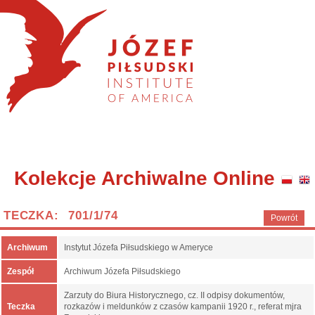
Kolekcje Archiwalne Online
TECZKA: 701/1/74
Powrót
Archiwum
Instytut Józefa Piłsudskiego w Ameryce
Zespół
Archiwum Józefa Piłsudskiego
Zarzuty do Biura Historycznego, cz. II odpisy dokumentów,
Teczka
rozkazów i meldunków z czasów kampanii 1920 r., referat mjra