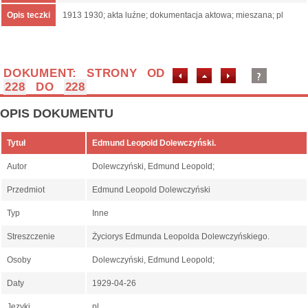
Opis teczki
1913 1930; akta luźne; dokumentacja aktowa; mieszana; pl
DOKUMENT: STRONY OD
228
DO
228
OPIS DOKUMENTU
Tytuł
Edmund Leopold Dolewczyński.
Autor
Dolewczyński, Edmund Leopold;
Przedmiot
Edmund Leopold Dolewczyński
Typ
Inne
Streszczenie
Życiorys Edmunda Leopolda Dolewczyńskiego.
Osoby
Dolewczyński, Edmund Leopold;
Daty
1929-04-26
Języki
pl