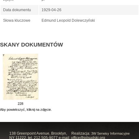
Data dokumentu
1929-04-26
Słowa kluczowe
Edmund Leopold Dolewczyński
SKANY DOKUMENTÓW
228
Aby powiekszyć, kliknij na zdjęcie.
138 Greenpoint Avenue, Brooklyn,
Realizacja:
3W Serwisy Informacyjne
NY 11222, tel. 212 505-9077 e-mail:
office@pilsudski.org