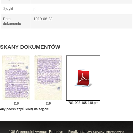
Języki
pl
Data
1919-08-28
dokumentu
SKANY DOKUMENTÓW
701-002-105-118.pdf
118
119
Aby powiekszyć, kliknij na zdjęcie.
138 Greenpoint Avenue, Brooklyn,
Realizacja:
3W Serwisy Informacyjne