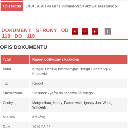
Opis teczki
1919 1919; akta luźne; dokumentacja aktowa; mieszana; pl
DOKUMENT: STRONY OD
118
DO
119
OPIS DOKUMENTU
Tytuł
Raport polityczny z Krakowa
Autor
Klinger; Oddział Informacyjny Okręgu Generalicji w
Krakowie
Typ
Report
Streszczenie
Stosunek Żydów do państwa polskiego.
Osoby
Morgenthau, Henry
;
Paderewski, Ignacy Jan
;
Witos,
Wincenty
;
Miejsca
Kraków;
Daty
1919-08-28