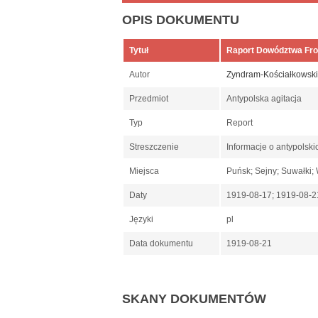
OPIS DOKUMENTU
Tytuł
Raport Dowództwa Fro
Autor
Zyndram-Kościałkowski
Przedmiot
Antypolska agitacja
Typ
Report
Streszczenie
Informacje o antypolski
Miejsca
Puńsk; Sejny; Suwałki;
Daty
1919-08-17; 1919-08-
Języki
pl
Data dokumentu
1919-08-21
SKANY DOKUMENTÓW