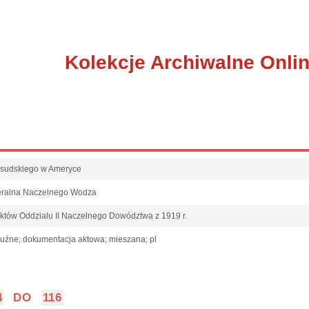
Kolekcje Archiwalne Onli
Piłsudskiego w Ameryce
eralna Naczelnego Wodza
któw Oddzialu II Naczelnego Dowództwa z 1919 r.
luźne; dokumentacja aktowa; mieszana; pl
4
DO
116