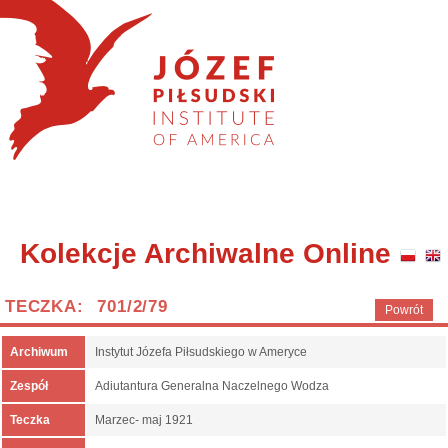
Kolekcje Archiwalne Online
TECZKA: 701/2/79
Powrót
Archiwum
Instytut Józefa Piłsudskiego w Ameryce
Zespół
Adiutantura Generalna Naczelnego Wodza
Teczka
Marzec- maj 1921