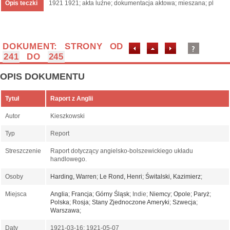
Opis teczki
1921 1921; akta luźne; dokumentacja aktowa; mieszana; pl
DOKUMENT: STRONY OD
241
DO
245
OPIS DOKUMENTU
Tytuł
Raport z Anglii
Autor
Kieszkowski
Typ
Report
Streszczenie
Raport dotyczący angielsko-bolszewickiego układu
handlowego.
Osoby
Harding, Warren
;
Le Rond, Henri
;
Świtalski, Kazimierz
;
Miejsca
Anglia
;
Francja
;
Górny Śląsk
; Indie;
Niemcy
;
Opole
;
Paryż
;
Polska
;
Rosja
;
Stany Zjednoczone Ameryki
;
Szwecja
;
Warszawa
;
Daty
1921-03-16; 1921-05-07