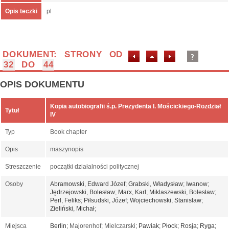
Opis teczki
pl
DOKUMENT: STRONY OD
32
DO
44
OPIS DOKUMENTU
Kopia autobiografii ś.p. Prezydenta I. Mościckiego-Rozdział
Tytuł
IV
Typ
Book chapter
Opis
maszynopis
Streszczenie
początki działalności politycznej
Osoby
Abramowski, Edward Józef
;
Grabski, Władysław
;
Iwanow
;
Jędrzejowski, Bolesław
;
Marx, Karl
;
Miklaszewski, Bolesław
;
Perl, Feliks
;
Piłsudski, Józef
;
Wojciechowski, Stanisław
;
Zieliński, Michał
;
Miejsca
Berlin
; Majorenhof; Mielczarski;
Pawiak
;
Płock
;
Rosja
;
Ryga
;