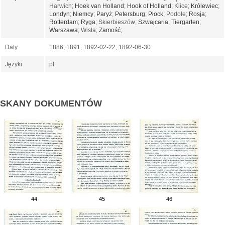
Harwich;
Hoek van Holland
;
Hook of Holland
; Klice;
Królewiec
;
Londyn
;
Niemcy
;
Paryż
;
Petersburg
;
Płock
; Podole;
Rosja
;
Rotterdam
;
Ryga
; Skierbieszów;
Szwajcaria
;
Tiergarten
;
Warszawa
; Wisła;
Zamość
;
Daty
1886; 1891; 1892-02-22; 1892-06-30
Języki
pl
SKANY DOKUMENTÓW
44
45
46