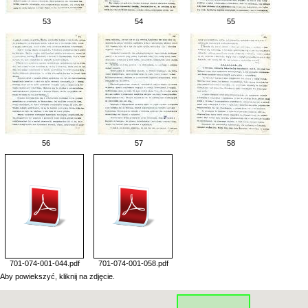
53
54
55
56
57
58
701-074-001-044.pdf
701-074-001-058.pdf
Aby powiekszyć, kliknij na zdjęcie.