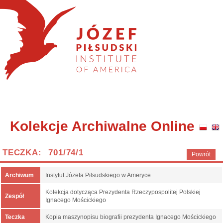
Kolekcje Archiwalne Online
TECZKA: 701/74/1
Powrót
Archiwum
Instytut Józefa Piłsudskiego w Ameryce
Kolekcja dotycząca Prezydenta Rzeczypospolitej Polskiej
Zespół
Ignacego Mościckiego
Teczka
Kopia maszynopisu biografii prezydenta Ignacego Mościckiego