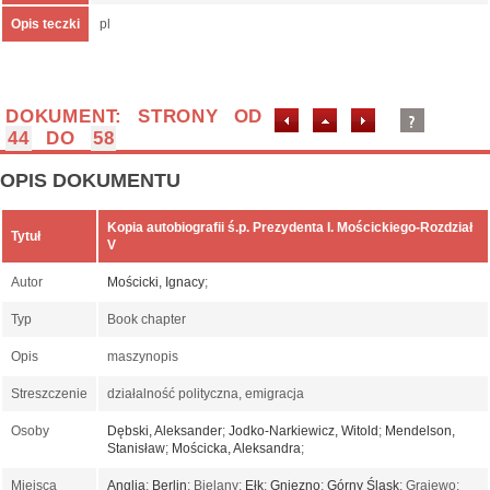
Opis teczki
pl
DOKUMENT: STRONY OD
44
DO
58
OPIS DOKUMENTU
Kopia autobiografii ś.p. Prezydenta I. Mościckiego-Rozdział
Tytuł
V
Autor
Mościcki, Ignacy
;
Typ
Book chapter
Opis
maszynopis
Streszczenie
działalność polityczna, emigracja
Osoby
Dębski, Aleksander
;
Jodko-Narkiewicz, Witold
;
Mendelson,
Stanisław
;
Mościcka, Aleksandra
;
Miejsca
Anglia
;
Berlin
; Bielany;
Ełk
;
Gniezno
;
Górny Śląsk
; Grajewo;