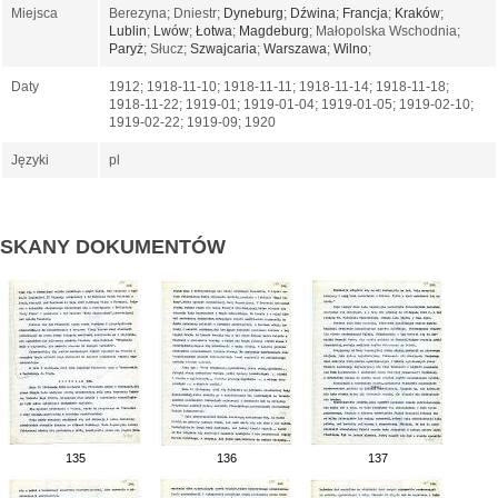
Miejsca
Berezyna; Dniestr;
Dyneburg
;
Dźwina
;
Francja
;
Kraków
;
Lublin
;
Lwów
;
Łotwa
;
Magdeburg
; Małopolska Wschodnia;
Paryż
; Słucz;
Szwajcaria
;
Warszawa
;
Wilno
;
Daty
1912; 1918-11-10; 1918-11-11; 1918-11-14; 1918-11-18;
1918-11-22; 1919-01; 1919-01-04; 1919-01-05; 1919-02-10;
1919-02-22; 1919-09; 1920
Języki
pl
SKANY DOKUMENTÓW
135
136
137