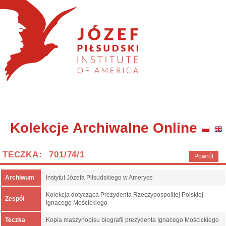
Kolekcje Archiwalne Online
TECZKA: 701/74/1
Powrót
Archiwum
Instytut Józefa Piłsudskiego w Ameryce
Kolekcja dotycząca Prezydenta Rzeczypospolitej Polskiej
Zespół
Ignacego Mościckiego
Teczka
Kopia maszynopisu biografii prezydenta Ignacego Mościckiego