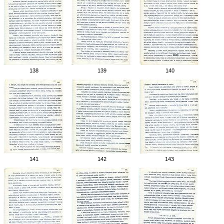
138
139
140
141
142
143