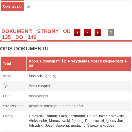
Opis teczki
pl
DOKUMENT: STRONY OD
135
DO
146
OPIS DOKUMENTU
Kopia autobiografii ś.p. Prezydenta I. Mościckiego-Rozdział
Tytuł
XII
Autor
Mościcki, Ignacy
;
Typ
Book chapter
Opis
maszynopis
Streszczenie
pierwsze miesiące niepodległości
Osoby
Dmowski, Roman
;
Foch, Ferdinand
;
Haller, Józef
;
Kakowski,
Aleksander
;
Moraczewski, Jędrzej
;
Paderewski, Ignacy Jan
;
Piłsudski, Józef
;
Sapieha, Eustachy
;
Świeżyński, Józef
;