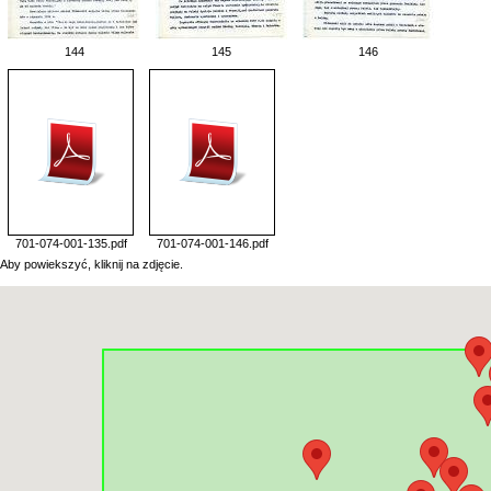
144
145
146
701-074-001-135.pdf
701-074-001-146.pdf
Aby powiekszyć, kliknij na zdjęcie.