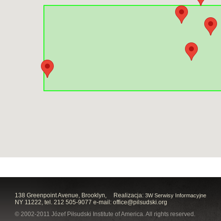
138 Greenpoint Avenue, Brooklyn,
Realizacja:
3W Serwisy Informacyjne
NY 11222, tel. 212 505-9077 e-mail:
office@pilsudski.org
© 2002-2011 Józef Piłsudski Institute of America. All rights reserved.