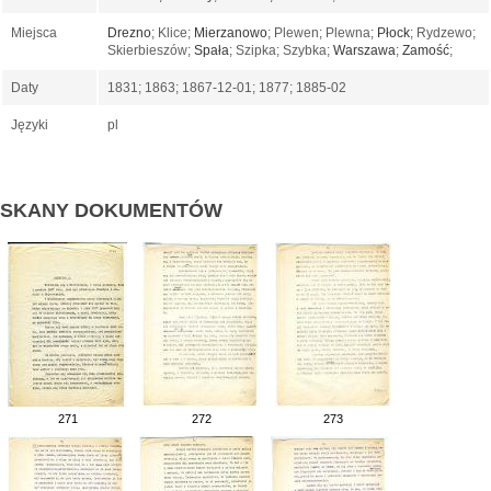
Miejsca
Drezno
; Klice;
Mierzanowo
; Plewen; Plewna;
Płock
; Rydzewo;
Skierbieszów;
Spała
; Szipka; Szybka;
Warszawa
;
Zamość
;
Daty
1831; 1863; 1867-12-01; 1877; 1885-02
Języki
pl
SKANY DOKUMENTÓW
271
272
273