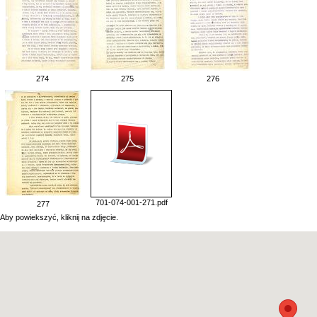
274
275
276
701-074-001-271.pdf
277
Aby powiekszyć, kliknij na zdjęcie.