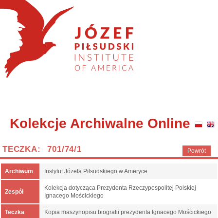
Kolekcje Archiwalne Online
TECZKA: 701/74/1
Powrót
Archiwum
Instytut Józefa Piłsudskiego w Ameryce
Kolekcja dotycząca Prezydenta Rzeczypospolitej Polskiej
Zespół
Ignacego Mościckiego
Teczka
Kopia maszynopisu biografii prezydenta Ignacego Mościckiego