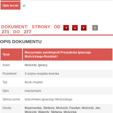
Opis teczki
pl
DOKUMENT: STRONY OD
271
DO
277
OPIS DOKUMENTU
Maszynopis autobiografi Prezydenta Ignacego
Tytuł
Mościckiego-Rozdział I
Autor
Mościcki, Ignacy
;
Przedmiot
X wojna rosyjsko-turecka
Typ
Book chapter
Opis
maszynopis
Streszczenie
dzieciństwo Ignacego Mościckiego
Osoby
Bojanowska, Stefania
;
Mościcki, Faustyn
;
Mościcki, Jan
;
Mościcki, Walenty
;
Stefania, Mościcka
;