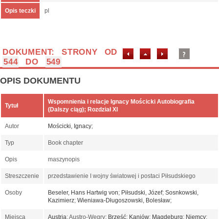
Opis teczki
pl
DOKUMENT: STRONY OD
544
DO
549
OPIS DOKUMENTU
Wspomnienia i relacje Ignacy Mościcki Autobiografia
Tytuł
(Dalszy ciąg); Rozdział XI
Autor
Mościcki, Ignacy
;
Typ
Book chapter
Opis
maszynopis
Streszczenie
przedstawienie I wojny światowej i postaci Piłsudskiego
Osoby
Beseler, Hans Hartwig von
;
Piłsudski, Józef
;
Sosnkowski,
Kazimierz
;
Wieniawa-Długoszowski, Bolesław
;
Miejsca
Austria
; Austro-Węgry;
Brześć
;
Kaniów
;
Magdeburg
;
Niemcy
;