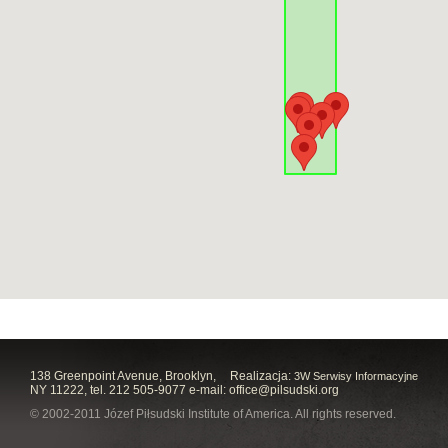
138 Greenpoint Avenue, Brooklyn,
Realizacja:
3W Serwisy Informacyjne
NY 11222, tel. 212 505-9077 e-mail:
office@pilsudski.org
© 2002-2011 Józef Piłsudski Institute of America. All rights reserved.