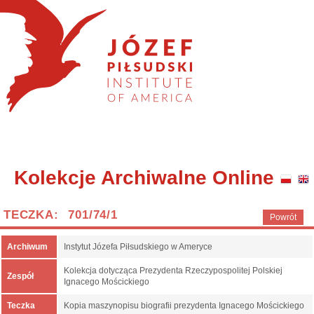
Kolekcje Archiwalne Online
TECZKA: 701/74/1
Powrót
Archiwum
Instytut Józefa Piłsudskiego w Ameryce
Kolekcja dotycząca Prezydenta Rzeczypospolitej Polskiej
Zespół
Ignacego Mościckiego
Teczka
Kopia maszynopisu biografii prezydenta Ignacego Mościckiego