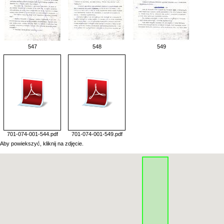
547
548
549
701-074-001-544.pdf
701-074-001-549.pdf
Aby powiekszyć, kliknij na zdjęcie.