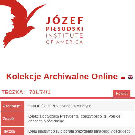
Kolekcje Archiwalne Online
TECZKA: 701/74/1
Powrót
Archiwum
Instytut Józefa Piłsudskiego w Ameryce
Kolekcja dotycząca Prezydenta Rzeczypospolitej Polskiej
Zespół
Ignacego Mościckiego
Teczka
Kopia maszynopisu biografii prezydenta Ignacego Mościckiego