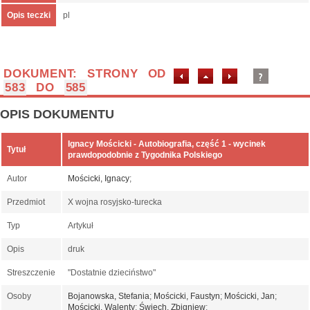
Opis teczki
pl
DOKUMENT: STRONY OD
583
DO
585
OPIS DOKUMENTU
Ignacy Mościcki - Autobiografia, część 1 - wycinek
Tytuł
prawdopodobnie z Tygodnika Polskiego
Autor
Mościcki, Ignacy
;
Przedmiot
X wojna rosyjsko-turecka
Typ
Artykuł
Opis
druk
Streszczenie
"Dostatnie dzieciństwo"
Osoby
Bojanowska, Stefania
;
Mościcki, Faustyn
;
Mościcki, Jan
;
Mościcki, Walenty
;
Święch, Zbigniew
;