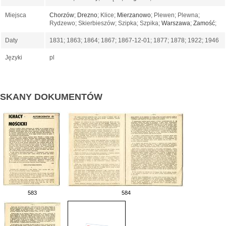
Miejsca
Chorzów
;
Drezno
; Klice;
Mierzanowo
; Plewen; Plewna;
Rydzewo; Skierbieszów; Szipka; Szpika;
Warszawa
;
Zamość
;
Daty
1831; 1863; 1864; 1867; 1867-12-01; 1877; 1878; 1922; 1946
Języki
pl
SKANY DOKUMENTÓW
583
584