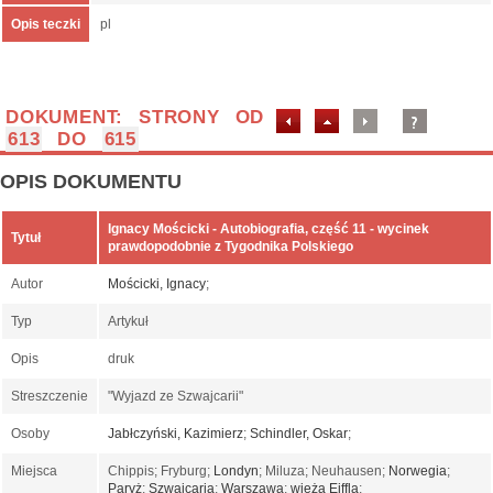
Opis teczki
pl
DOKUMENT: STRONY OD
613
DO
615
OPIS DOKUMENTU
Ignacy Mościcki - Autobiografia, część 11 - wycinek
Tytuł
prawdopodobnie z Tygodnika Polskiego
Autor
Mościcki, Ignacy
;
Typ
Artykuł
Opis
druk
Streszczenie
"Wyjazd ze Szwajcarii"
Osoby
Jabłczyński, Kazimierz
;
Schindler, Oskar
;
Miejsca
Chippis; Fryburg;
Londyn
; Miluza; Neuhausen;
Norwegia
;
Paryż
;
Szwajcaria
;
Warszawa
;
wieża Eiffla
;