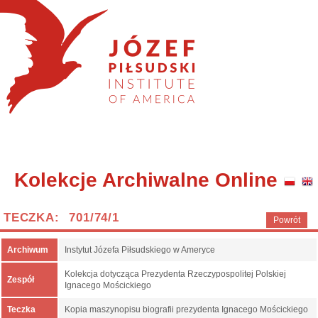
Kolekcje Archiwalne Online
TECZKA: 701/74/1
Powrót
Archiwum
Instytut Józefa Piłsudskiego w Ameryce
Kolekcja dotycząca Prezydenta Rzeczypospolitej Polskiej
Zespół
Ignacego Mościckiego
Teczka
Kopia maszynopisu biografii prezydenta Ignacego Mościckiego