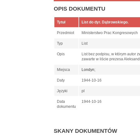
OPIS DOKUMENTU
Tytuł
List do dyr. Dąbrowskiego.
Przedmiot
Ministerstwo Prac Kongresowych
Typ
List
Opis
List bez podpisu, w którym autor 
zawarte w liście prezesa Aleksand
Miejsca
Londyn
;
Daty
1944-10-16
Języki
pl
Data
1944-10-16
dokumentu
SKANY DOKUMENTÓW