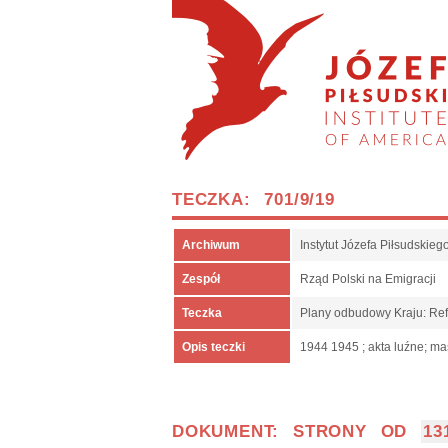
TECZKA: 701/9/19
Archiwum
Instytut Józefa Piłsudskie
Zespół
Rząd Polski na Emigracji
Teczka
Plany odbudowy Kraju: Ref
Opis teczki
1944 1945 ; akta luźne; ma
DOKUMENT: STRONY OD
13