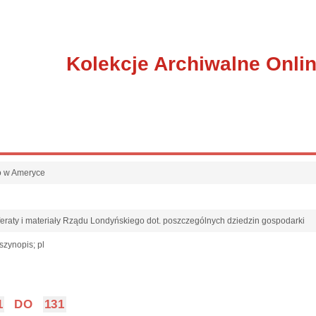
Kolekcje Archiwalne Onli
go w Ameryce
eraty i materiały Rządu Londyńskiego dot. poszczególnych dziedzin gospodarki
szynopis; pl
1
DO
131