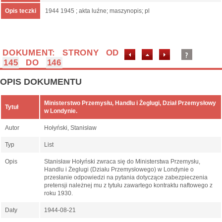
Opis teczki
1944 1945 ; akta luźne; maszynopis; pl
DOKUMENT: STRONY OD
145
DO
146
OPIS DOKUMENTU
Ministerstwo Przemysłu, Handlu i Żeglugi, Dział Przemysłowy
Tytuł
w Londynie.
Autor
Hołyński, Stanisław
Typ
List
Opis
Stanisław Hołyński zwraca się do Ministerstwa Przemysłu,
Handlu i Żeglugi (Działu Przemysłowego) w Londynie o
przesłanie odpowiedzi na pytania dotyczące zabezpieczenia
pretensji należnej mu z tytułu zawartego kontraktu naftowego z
roku 1930.
Daty
1944-08-21