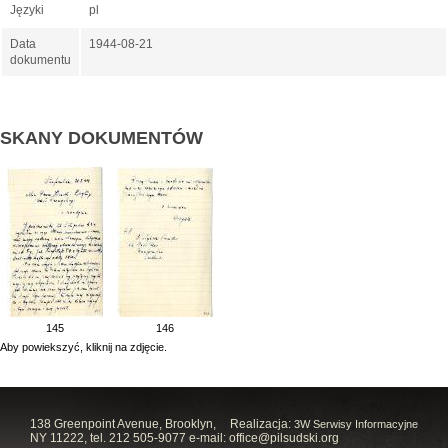
Języki
pl
Data
1944-08-21
dokumentu
SKANY DOKUMENTÓW
145
146
Aby powiekszyć, kliknij na zdjęcie.
138 Greenpoint Avenue, Brooklyn,
Realizacja:
3W Serwisy Informacyjne
NY 11222, tel. 212 505-9077 e-mail:
office@pilsudski.org