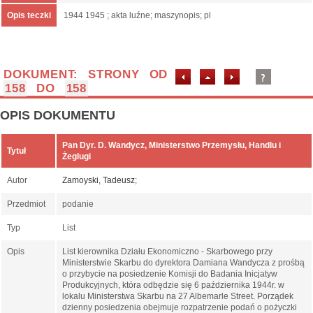
Opis teczki
1944 1945 ; akta luźne; maszynopis; pl
DOKUMENT: STRONY OD
158
DO
158
OPIS DOKUMENTU
Pan Dyr. D. Wandycz, Ministerstwo Przemysłu, Handlu i
Tytuł
Żeglugi
Autor
Zamoyski, Tadeusz
;
Przedmiot
podanie
Typ
List
Opis
List kierownika Działu Ekonomiczno - Skarbowego przy
Ministerstwie Skarbu do dyrektora Damiana Wandycza z prośbą
o przybycie na posiedzenie Komisji do Badania Inicjatyw
Produkcyjnych, która odbędzie się 6 października 1944r. w
lokalu Ministerstwa Skarbu na 27 Albemarle Street. Porządek
dzienny posiedzenia obejmuje rozpatrzenie podań o pożyczki