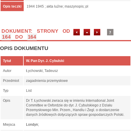
Opis teczki
1944 1945 ; akta luźne; maszynopis; pl
DOKUMENT: STRONY OD
164
DO
164
OPIS DOKUMENTU
Tytuł
W. Pan Dyr. J. Cybulski
Autor
Łychowski, Tadeusz
Przedmiot
zagadnienia przemysłowe
Typ
List
Opis
Dr T. Łychowski zwraca się w imieniu International Joint
Committee w Oxfordzie do dyr. J. Cybulskiego z Działu
Przemysłowego Min. Przem., Handlu i Żegl. o dostarczenie
danych źródłowych dotyczących spraw gospodarczych Polski.
Miejsca
Londyn
;