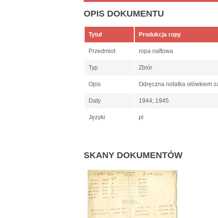
OPIS DOKUMENTU
Tytuł
Produkcja ropy
Przedmiot
ropa naftowa
Typ
Zbiór
Opis
Odręczna notatka ołówkiem za
Daty
1944; 1945
Języki
pl
SKANY DOKUMENTÓW