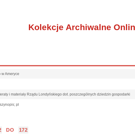
Kolekcje Archiwalne Onli
go w Ameryce
eraty i materiały Rządu Londyńskiego dot. poszczególnych dziedzin gospodarki
szynopis; pl
2
DO
172