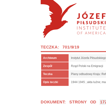
TECZKA: 701/9/19
Archiwum
Instytut Józefa Piłsudskie
Zespół
Rząd Polski na Emigracji
Teczka
Plany odbudowy Kraju: Ref
Opis teczki
1944 1945 ; akta luźne; ma
DOKUMENT: STRONY OD
17