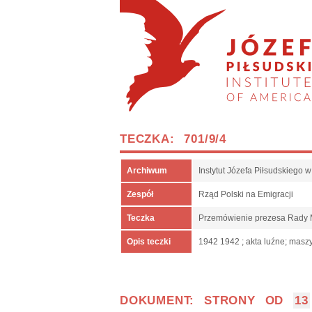
TECZKA: 701/9/4
Archiwum
Instytut Józefa Piłsudskiego 
Zespół
Rząd Polski na Emigracji
Teczka
Przemówienie prezesa Rady M
Opis teczki
1942 1942 ; akta luźne; maszy
DOKUMENT: STRONY OD
13