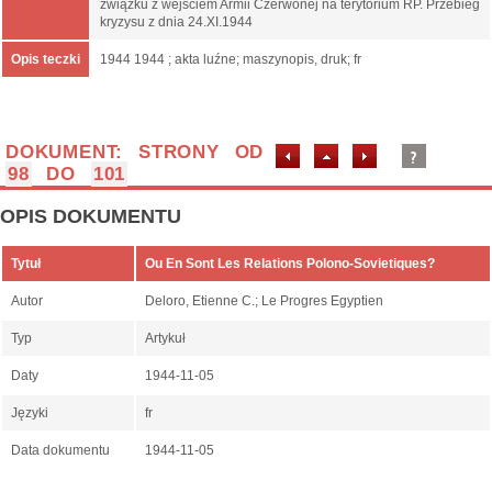
związku z wejściem Armii Czerwonej na terytorium RP. Przebieg
kryzysu z dnia 24.XI.1944
Opis teczki
1944 1944 ; akta luźne; maszynopis, druk; fr
DOKUMENT: STRONY OD
98
DO
101
OPIS DOKUMENTU
Tytuł
Ou En Sont Les Relations Polono-Sovietiques?
Autor
Deloro, Etienne C.; Le Progres Egyptien
Typ
Artykuł
Daty
1944-11-05
Języki
fr
Data dokumentu
1944-11-05