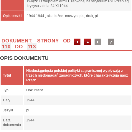
związku z wejściem Armii Czerwonej na terytorium RP. Przebieg
kryzysu z dnia 24.XI.1944
Opis teczki
1944 1944 ; akta luźne; maszynopis, druk; pl
DOKUMENT: STRONY OD
110
DO
113
OPIS DOKUMENTU
Niedociągnięcia polskiej polityki zagranicznej wypływają z
Tytuł
trzech niedomagań zasadniczych, które charakteryzują nasz
Rząd:
Typ
Dokument
Daty
1944
Języki
pl
Data
1944
dokumentu