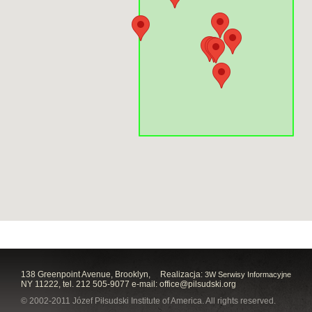
138 Greenpoint Avenue, Brooklyn,
Realizacja:
3W Serwisy Informacyjne
NY 11222, tel. 212 505-9077 e-mail:
office@pilsudski.org
© 2002-2011 Józef Piłsudski Institute of America. All rights reserved.