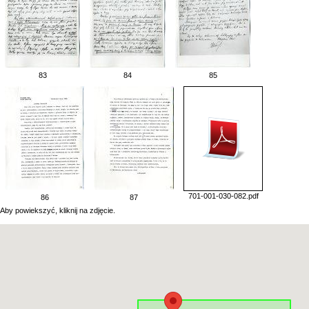
83
84
85
701-001-030-082.pdf
86
87
Aby powiekszyć, kliknij na zdjęcie.