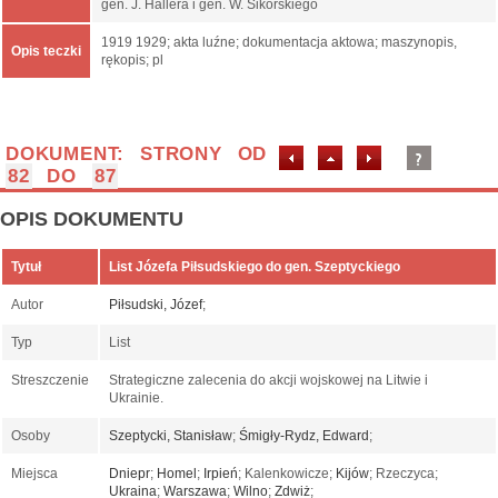
gen. J. Hallera i gen. W. Sikorskiego
1919 1929; akta luźne; dokumentacja aktowa; maszynopis,
Opis teczki
rękopis; pl
DOKUMENT: STRONY OD
82
DO
87
OPIS DOKUMENTU
Tytuł
List Józefa Piłsudskiego do gen. Szeptyckiego
Autor
Piłsudski, Józef
;
Typ
List
Streszczenie
Strategiczne zalecenia do akcji wojskowej na Litwie i
Ukrainie.
Osoby
Szeptycki, Stanisław
;
Śmigły-Rydz, Edward
;
Miejsca
Dniepr
;
Homel
;
Irpień
; Kalenkowicze;
Kijów
; Rzeczyca;
Ukraina
;
Warszawa
;
Wilno
;
Zdwiż
;