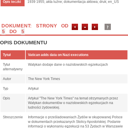
Opis teczki
1939 1955; akta luźne; dokumentacja aktowa; druk; en_US
DOKUMENT: STRONY OD
5
DO
5
OPIS DOKUMENTU
Tytuł
Vatican adds data on Nazi executions
Tytuł
Watykan dodaje dane o nazistowskich egzekucjach
alternatywny
Autor
The New York Times
Typ
Artykuł
Opis
Artykuł "The New York Times" na temat otrzymanych przez
Watykan dokumentów o nazistowskich egzekucjach na
ludności żydowskiej.
Streszczenie
Informacje o prześladowaniach Żydów w okupowanej Polsce
w dokumentach przekazanych Stolicy Apostolskiej. Podanie
informacji o wykonaniu egzekucji na 53 Żydach w Warszawie