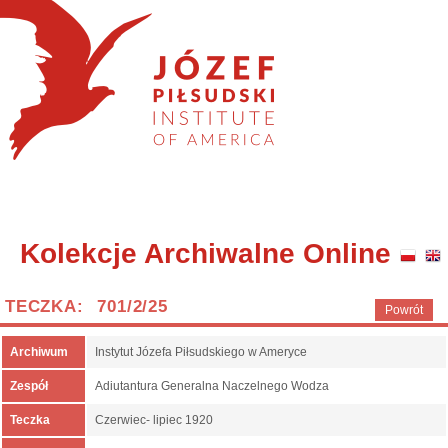
Kolekcje Archiwalne Online
TECZKA: 701/2/25
Powrót
Archiwum
Instytut Józefa Piłsudskiego w Ameryce
Zespół
Adiutantura Generalna Naczelnego Wodza
Teczka
Czerwiec- lipiec 1920