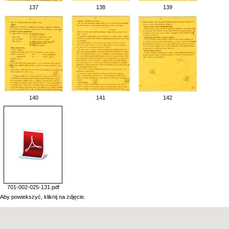
137
138
139
140
141
142
701-002-025-131.pdf
Aby powiekszyć, kliknij na zdjęcie.