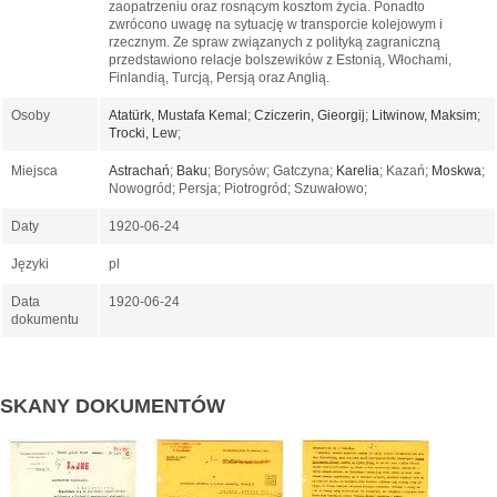
zaopatrzeniu oraz rosnącym kosztom życia. Ponadto
zwrócono uwagę na sytuację w transporcie kolejowym i
rzecznym. Ze spraw związanych z polityką zagraniczną
przedstawiono relacje bolszewików z Estonią, Włochami,
Finlandią, Turcją, Persją oraz Anglią.
Osoby
Atatürk, Mustafa Kemal
;
Cziczerin, Gieorgij
;
Litwinow, Maksim
;
Trocki, Lew
;
Miejsca
Astrachań
;
Baku
; Borysów; Gatczyna;
Karelia
; Kazań;
Moskwa
;
Nowogród; Persja; Piotrogród; Szuwałowo;
Daty
1920-06-24
Języki
pl
Data
1920-06-24
dokumentu
SKANY DOKUMENTÓW