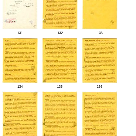
131
132
133
134
135
136