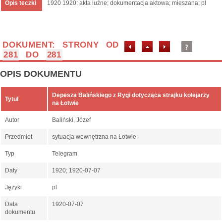
Opis teczki
1920 1920; akta luźne; dokumentacja aktowa; mieszana; pl
DOKUMENT: STRONY OD
281
DO
281
OPIS DOKUMENTU
Depesza Balińskiego z Rygi dotycząca strajku kolejarzy
Tytuł
na Łotwie
Autor
Baliński, Józef
Przedmiot
sytuacja wewnętrzna na Łotwie
Typ
Telegram
Daty
1920; 1920-07-07
Języki
pl
Data
1920-07-07
dokumentu