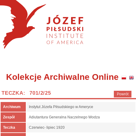
Kolekcje Archiwalne Online
TECZKA: 701/2/25
Powrót
Archiwum
Instytut Józefa Piłsudskiego w Ameryce
Zespół
Adiutantura Generalna Naczelnego Wodza
Teczka
Czerwiec- lipiec 1920