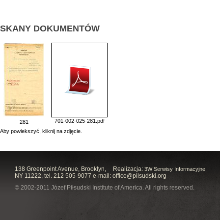
SKANY DOKUMENTÓW
701-002-025-281.pdf
281
Aby powiekszyć, kliknij na zdjęcie.
138 Greenpoint Avenue, Brooklyn,
Realizacja:
3W Serwisy Informacyjne
NY 11222, tel. 212 505-9077 e-mail:
office@pilsudski.org
© 2002-2011 Józef Piłsudski Institute of America. All rights reserved.