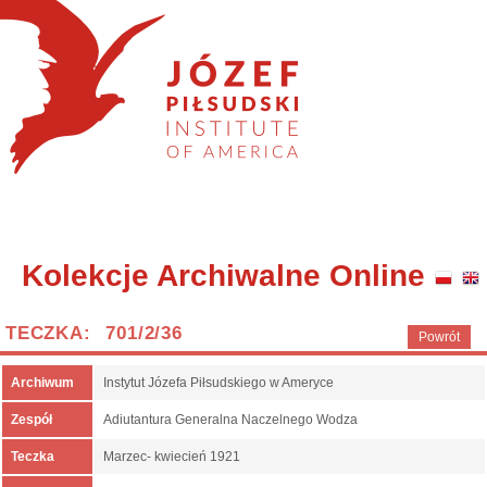
Kolekcje Archiwalne Online
TECZKA: 701/2/36
Powrót
Archiwum
Instytut Józefa Piłsudskiego w Ameryce
Zespół
Adiutantura Generalna Naczelnego Wodza
Teczka
Marzec- kwiecień 1921