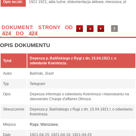
Opis teczki
1921 1921; akta luźne; dokumentacja aktowa; mieszana; pl
DOKUMENT: STRONY OD
424
DO
424
OPIS DOKUMENTU
Depesza p. Balińskiego z Rygi z dn. 15.04.1921 r. o
Tytuł
odwołanie Koeninsza.
Autor
Baliński, Józef
Typ
Telegram
Opis
Depesza informuje o odwołaniu Koeninsza i mianowaniu na
stanowisko Charge d'affaires Olinsza.
Streszczenie
Depesza p. Balińskiego z Rygi z dn. 15.04.1921 r. o odwołaniu
Koeninsza.
Miejsca
Ryga
;
Warszawa
;
Daty
1921-04-15; 1921-04-16; 1921-04-25