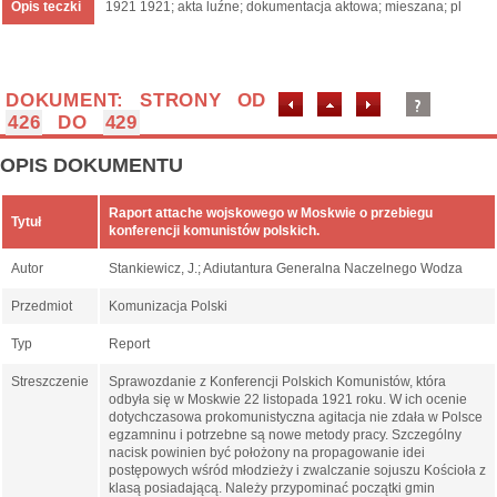
Opis teczki
1921 1921; akta luźne; dokumentacja aktowa; mieszana; pl
DOKUMENT: STRONY OD
426
DO
429
OPIS DOKUMENTU
Raport attache wojskowego w Moskwie o przebiegu
Tytuł
konferencji komunistów polskich.
Autor
Stankiewicz, J.; Adiutantura Generalna Naczelnego Wodza
Przedmiot
Komunizacja Polski
Typ
Report
Streszczenie
Sprawozdanie z Konferencji Polskich Komunistów, która
odbyła się w Moskwie 22 listopada 1921 roku. W ich ocenie
dotychczasowa prokomunistyczna agitacja nie zdała w Polsce
egzamninu i potrzebne są nowe metody pracy. Szczególny
nacisk powinien być położony na propagowanie idei
postępowych wśród młodzieży i zwalczanie sojuszu Kościoła z
klasą posiadającą. Należy przypominać początki gmin