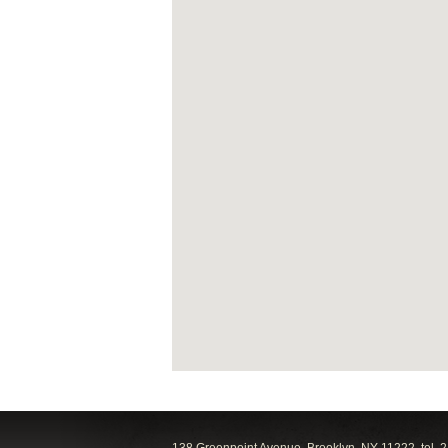
138 Greenpoint Avenue, Brooklyn, NY 11222, tel. 