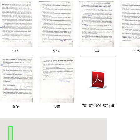
572
573
574
575
701-074-001-570.pdf
579
580