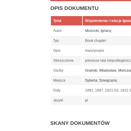
OPIS DOKUMENTU
Tytuł
Wspomnienia i relacje Ignac
Autor
Mościcki, Ignacy
;
Typ
Book chapter
Opis
maszynopis
Streszczenie
pierwsze lata niepodległośc
Osoby
Grabski, Władysław
;
Mielcza
Miejsca
Syberia
;
Szwajcaria
;
Daty
1891; 1897; 1921-03; 1922-
Języki
pl
SKANY DOKUMENTÓW