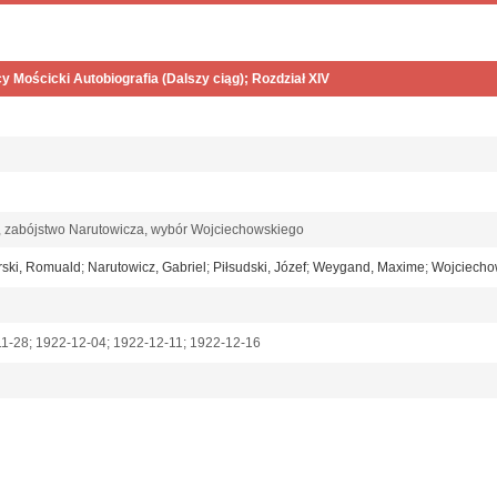
y Mościcki Autobiografia (Dalszy ciąg); Rozdział XIV
i, zabójstwo Narutowicza, wybór Wojciechowskiego
rski, Romuald
;
Narutowicz, Gabriel
;
Piłsudski, Józef
;
Weygand, Maxime
;
Wojciechow
11-28; 1922-12-04; 1922-12-11; 1922-12-16