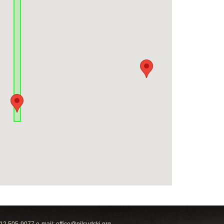
212 505-9077 e-mail:
office@pilsudski.org