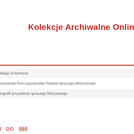
Kolekcje Archiwalne Onli
udskiego w Ameryce
rezydenta Rzeczypospolitej Polskiej Ignacego Mościckiego
ografii prezydenta Ignacego Mościckiego
0
DO
580