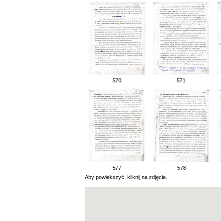
570
571
577
578
Aby powiekszyć, kliknij na zdjęcie.