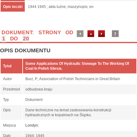
Opis teczki
1944 1945 ; akta luźne; maszynopis; en
DOKUMENT: STRONY OD
1
DO
20
OPIS DOKUMENTU
Some Applications Of Hydraulic Stowage To The Working Of
Tytuł
Coal In Polish Silesia.
Autor
Burz, P.; Association of Polish Technicians in Great Britain
Przedmiot
odbudowa kraju
Typ
Dokument
Opis
Dane techniczne na temat zastosowania konstrukcji
hydraulicznych w kopalniach na Śląsku.
Miejsca
Londyn
;
Daty
1944; 1945