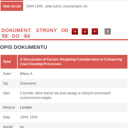
Opis teczki
1944 1945 ; akta luźne; maszynopis; en
DOKUMENT: STRONY OD
55
DO
64
OPIS DOKUMENTU
A Discussion of Factors Requiring Consideration in Comparing
Tytuł
Coal Cleaning Processes.
Autor
Bitwa, A.
Typ
Dokument
Opis
Czynniki, które bierze się pod uwagę w różnych procesach
oczyszczania węgla.
Miejsca
Londyn
;
Daty
1944; 1945
Języki
en