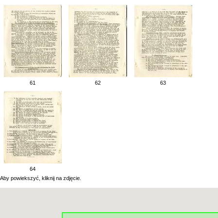
61
62
63
64
Aby powiekszyć, kliknij na zdjęcie.