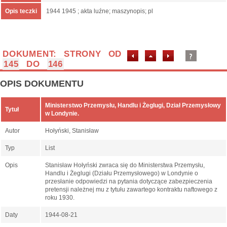
Opis teczki
1944 1945 ; akta luźne; maszynopis; pl
DOKUMENT: STRONY OD
145
DO
146
OPIS DOKUMENTU
Ministerstwo Przemysłu, Handlu i Żeglugi, Dział Przemysłowy
Tytuł
w Londynie.
Autor
Hołyński, Stanisław
Typ
List
Opis
Stanisław Hołyński zwraca się do Ministerstwa Przemysłu,
Handlu i Żeglugi (Działu Przemysłowego) w Londynie o
przesłanie odpowiedzi na pytania dotyczące zabezpieczenia
pretensji należnej mu z tytułu zawartego kontraktu naftowego z
roku 1930.
Daty
1944-08-21