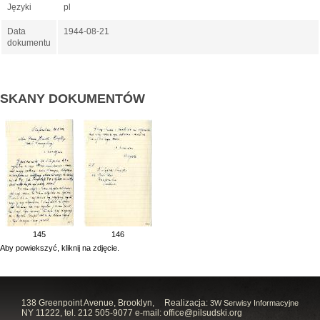
Języki
pl
Data
1944-08-21
dokumentu
SKANY DOKUMENTÓW
145
146
Aby powiekszyć, kliknij na zdjęcie.
138 Greenpoint Avenue, Brooklyn,
Realizacja:
3W Serwisy Informacyjne
NY 11222, tel. 212 505-9077 e-mail:
office@pilsudski.org