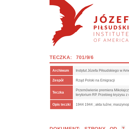
TECZKA: 701/9/6
Archiwum
Instytut Józefa Piłsudskiego w Am
Zespół
Rząd Polski na Emigracji
Przemówienie premiera Mikołajcz
Teczka
terytorium RP. Przebieg kryzysu z
Opis teczki
1944 1944 ; akta luźne; maszynopi
DOKUMENT: STRONY OD
7