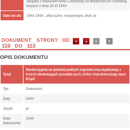
związku z wejściem Armii Czerwonej na terytorium RP. Przebieg
kryzysu z dnia 24.XI.1944
Opis teczki
1944 1944 ; akta luźne; maszynopis, druk; pl
DOKUMENT: STRONY OD
110
DO
113
OPIS DOKUMENTU
Niedociągnięcia polskiej polityki zagranicznej wypływają z
Tytuł
trzech niedomagań zasadniczych, które charakteryzują nasz
Rząd:
Typ
Dokument
Daty
1944
Języki
pl
Data
1944
dokumentu