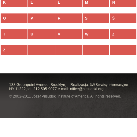
K
L
Ł
M
N
O
P
R
S
Ś
T
U
V
W
Z
Ż
138 Greenpoint Avenue, Brooklyn,
Realizacja:
3W Serwisy Informacyjne
NY 11222, tel. 212 505-9077 e-mail:
office@pilsudski.org
© 2002-2011 Józef Piłsudski Institute of America. All rights reserved.