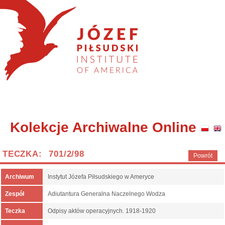
Kolekcje Archiwalne Online
TECZKA: 701/2/98
Powrót
Archiwum
Instytut Józefa Piłsudskiego w Ameryce
Zespół
Adiutantura Generalna Naczelnego Wodza
Teczka
Odpisy aktów operacyjnych. 1918-1920