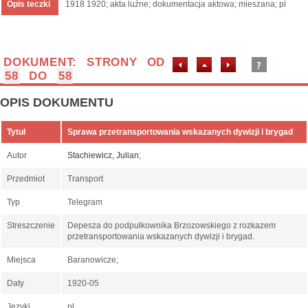
Opis teczki
1918 1920; akta luźne; dokumentacja aktowa; mieszana; pl
DOKUMENT: STRONY OD
58
DO
58
OPIS DOKUMENTU
Tytuł
Sprawa przetransportowania wskazanych dywizji i brygad
Autor
Stachiewicz, Julian
;
Przedmiot
Transport
Typ
Telegram
Streszczenie
Depesza do podpułkownika Brzozowskiego z rozkazem
przetransportowania wskazanych dywizji i brygad.
Miejsca
Baranowicze;
Daty
1920-05
Języki
pl