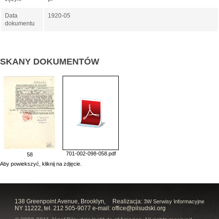
Data
1920-05
dokumentu
SKANY DOKUMENTÓW
701-002-098-058.pdf
58
Aby powiekszyć, kliknij na zdjęcie.
138 Greenpoint Avenue, Brooklyn,
Realizacja:
3W Serwisy Informacyjne
NY 11222, tel. 212 505-9077 e-mail:
office@pilsudski.org