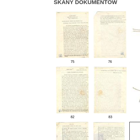
SKANY DOKUMENTÓW
75
76
82
83