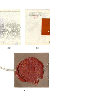
80
81
87