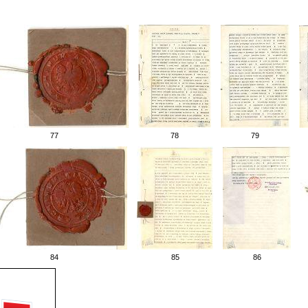
77
78
79
84
85
86