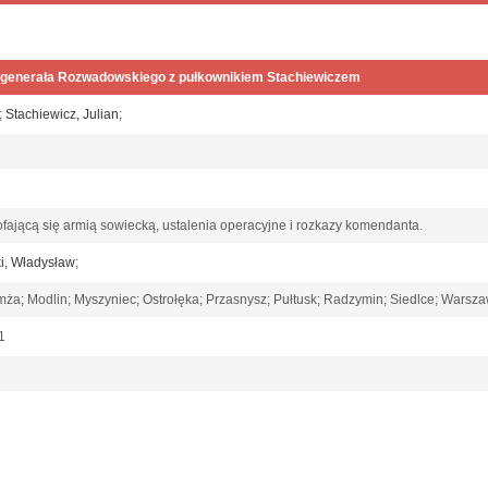
enerała Rozwadowskiego z pułkownikiem Stachiewiczem
;
Stachiewicz, Julian
;
ofającą się armią sowiecką, ustalenia operacyjne i rozkazy komendanta.
ki, Władysław
;
mża; Modlin; Myszyniec; Ostrołęka; Przasnysz; Pułtusk; Radzymin; Siedlce; Wars
21