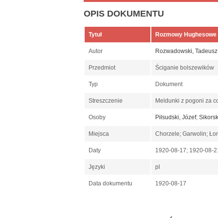
OPIS DOKUMENTU
Tytuł
Rozmowy Hughesowe g
Autor
Rozwadowski, Tadeusz
Przedmiot
Ściganie bolszewików
Typ
Dokument
Streszczenie
Meldunki z pogoni za c
Osoby
Piłsudski, Józef
;
Sikors
Miejsca
Chorzele; Garwolin; Ło
Daty
1920-08-17; 1920-08-
Języki
pl
Data dokumentu
1920-08-17