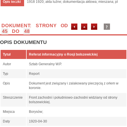
Opis teczki
1918 1920; akta luźne; dokumentacja aktowa; mieszana; pl
DOKUMENT: STRONY OD
45
DO
48
OPIS DOKUMENTU
Tytuł
Referat informacyjny o Rosji bolszewickiej
Autor
Sztab Generalny W.P.
Typ
Report
Opis
Dokument jest związany i zalakowany pieczęcią z orłem w
koronie.
Streszczenie
Front zachodni i południowo-zachodni widziany od strony
bolszewickiej.
Miejsca
Borysów;
Daty
1920-04-30