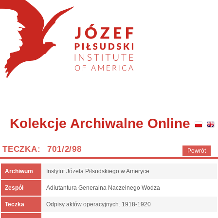
Kolekcje Archiwalne Online
TECZKA: 701/2/98
Powrót
Archiwum
Instytut Józefa Piłsudskiego w Ameryce
Zespół
Adiutantura Generalna Naczelnego Wodza
Teczka
Odpisy aktów operacyjnych. 1918-1920