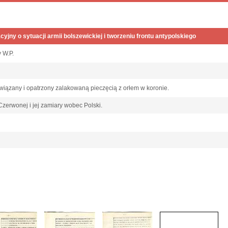
cyjny o sytuacji armii bolszewickiej i tworzeniu frontu antypolskiego
y W.P.
wiązany i opatrzony zalakowaną pieczęcią z orłem w koronie.
Czerwonej i jej zamiary wobec Polski.