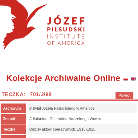
Kolekcje Archiwalne Online
TECZKA: 701/2/98
Powrót
Archiwum
Instytut Józefa Piłsudskiego w Ameryce
Zespół
Adiutantura Generalna Naczelnego Wodza
Teczka
Odpisy aktów operacyjnych. 1918-1920