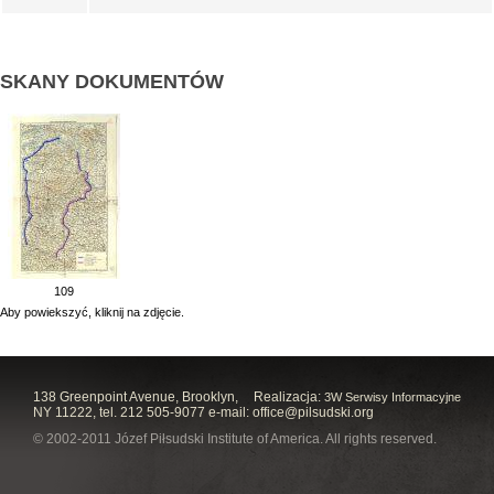
SKANY DOKUMENTÓW
109
Aby powiekszyć, kliknij na zdjęcie.
138 Greenpoint Avenue, Brooklyn,
Realizacja:
3W Serwisy Informacyjne
NY 11222, tel. 212 505-9077 e-mail:
office@pilsudski.org
© 2002-2011 Józef Piłsudski Institute of America. All rights reserved.