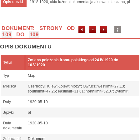
Opis teczki
1918 1920; akta luźne; dokumentacja aktowa; mieszana; pl
DOKUMENT: STRONY OD
109
DO
109
OPIS DOKUMENTU
Zmiana położenia frontu polskiego od 24.IV.1920 do
Tytuł
10.V.1920
Typ
Map
Miejsca
Czernobyl; Kijew; Łojew; Mozyr; Owrucz; westlimit=27.13;
southlimit=47.26; eastlimit=31.61; northlimit=52.37; Żytomir;
Daty
1920-05-10
Języki
pl
Data
1920-05-10
dokumentu
Zobacz też
Dokument