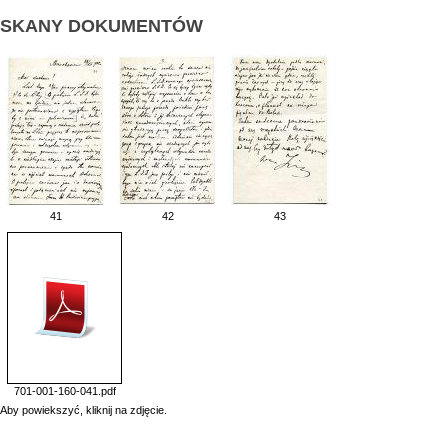
SKANY DOKUMENTÓW
41
42
43
701-001-160-041.pdf
Aby powiekszyć, kliknij na zdjęcie.