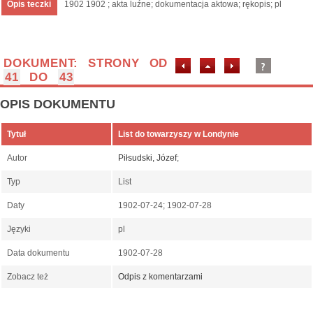
Opis teczki
1902 1902 ; akta luźne; dokumentacja aktowa; rękopis; pl
DOKUMENT: STRONY OD
41
DO
43
OPIS DOKUMENTU
Tytuł
List do towarzyszy w Londynie
Autor
Piłsudski, Józef
;
Typ
List
Daty
1902-07-24; 1902-07-28
Języki
pl
Data dokumentu
1902-07-28
Zobacz też
Odpis z komentarzami