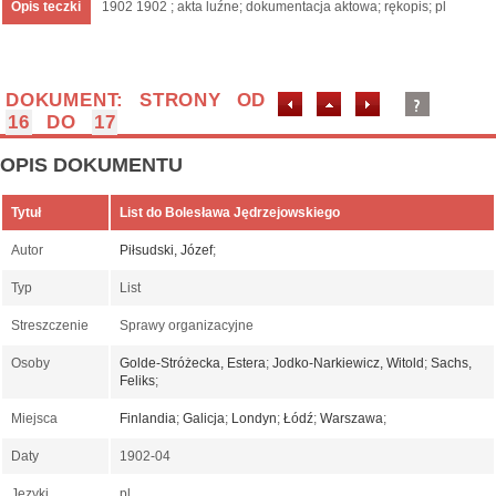
Opis teczki
1902 1902 ; akta luźne; dokumentacja aktowa; rękopis; pl
DOKUMENT: STRONY OD
16
DO
17
OPIS DOKUMENTU
Tytuł
List do Bolesława Jędrzejowskiego
Autor
Piłsudski, Józef
;
Typ
List
Streszczenie
Sprawy organizacyjne
Osoby
Golde-Stróżecka, Estera
;
Jodko-Narkiewicz, Witold
;
Sachs,
Feliks
;
Miejsca
Finlandia
;
Galicja
;
Londyn
;
Łódź
;
Warszawa
;
Daty
1902-04
Języki
pl