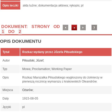
Opis teczki
akta luźne; dokumentacja aktowa; rękopis; pl
DOKUMENT: STRONY OD
1
DO
2
OPIS DOKUMENTU
Tytuł
Rozkaz wydany przez Józefa Piłsudskiego
Autor
Piłsudski, Józef
;
Typ
Mowa; Proclamation; Working Paper
Opis
Rozkaz Marszałka Piłsudskiego wygłoszony do żołnierzy w
pierwszą rocznicę wymarszu z krakowskich Oleandrów.
Miejsca
Ożarów
;
Daty
1915-08-05
Języki
pl