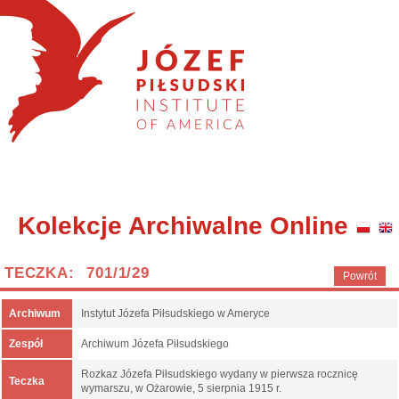
Kolekcje Archiwalne Online
TECZKA: 701/1/29
Powrót
Archiwum
Instytut Józefa Piłsudskiego w Ameryce
Zespół
Archiwum Józefa Piłsudskiego
Rozkaz Józefa Piłsudskiego wydany w pierwsza rocznicę
Teczka
wymarszu, w Ożarowie, 5 sierpnia 1915 r.