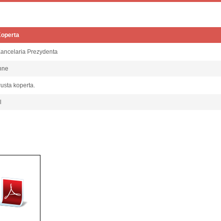
operta
ancelaria Prezydenta
nne
usta koperta.
l