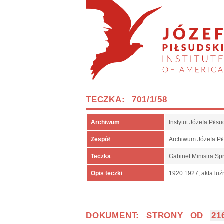
TECZKA: 701/1/58
Archiwum
Instytut Józefa Pił
Zespół
Archiwum Józefa Pi
Teczka
Gabinet Ministra Sp
Opis teczki
1920 1927; akta luź
DOKUMENT: STRONY OD
21