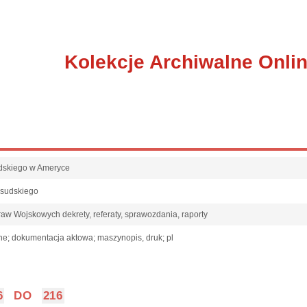
Kolekcje Archiwalne Onli
sudskiego w Ameryce
łsudskiego
raw Wojskowych dekrety, referaty, sprawozdania, raporty
ne; dokumentacja aktowa; maszynopis, druk; pl
6
DO
216