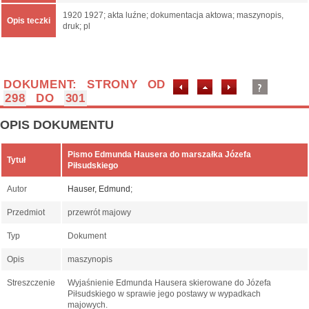
1920 1927; akta luźne; dokumentacja aktowa; maszynopis,
Opis teczki
druk; pl
DOKUMENT: STRONY OD
298
DO
301
OPIS DOKUMENTU
Pismo Edmunda Hausera do marszałka Józefa
Tytuł
Piłsudskiego
Autor
Hauser, Edmund
;
Przedmiot
przewrót majowy
Typ
Dokument
Opis
maszynopis
Streszczenie
Wyjaśnienie Edmunda Hausera skierowane do Józefa
Piłsudskiego w sprawie jego postawy w wypadkach
majowych.