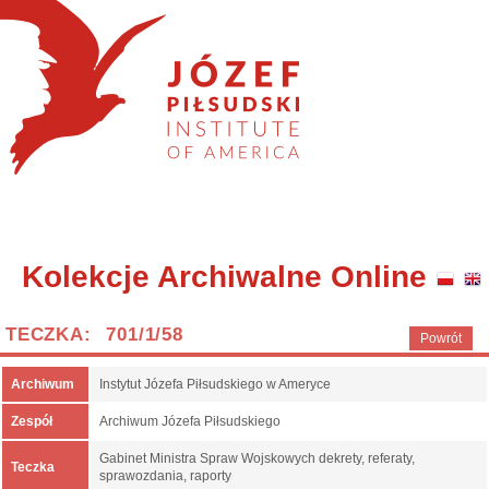
Kolekcje Archiwalne Online
TECZKA: 701/1/58
Powrót
Archiwum
Instytut Józefa Piłsudskiego w Ameryce
Zespół
Archiwum Józefa Piłsudskiego
Gabinet Ministra Spraw Wojskowych dekrety, referaty,
Teczka
sprawozdania, raporty