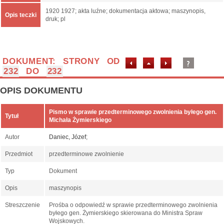
1920 1927; akta luźne; dokumentacja aktowa; maszynopis,
Opis teczki
druk; pl
DOKUMENT: STRONY OD
232
DO
232
OPIS DOKUMENTU
Pismo w sprawie przedterminowego zwolnienia byłego gen.
Tytuł
Michała Żymierskiego
Autor
Daniec, Józef
;
Przedmiot
przedterminowe zwolnienie
Typ
Dokument
Opis
maszynopis
Streszczenie
Prośba o odpowiedź w sprawie przedterminowego zwolnienia
byłego gen. Żymierskiego skierowana do Ministra Spraw
Wojskowych.