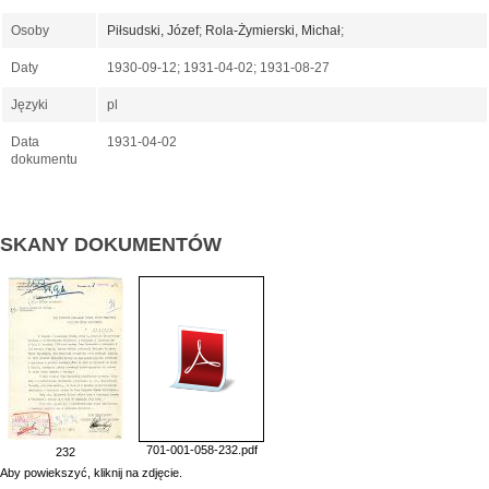
Osoby
Piłsudski, Józef
;
Rola-Żymierski, Michał
;
Daty
1930-09-12; 1931-04-02; 1931-08-27
Języki
pl
Data
1931-04-02
dokumentu
SKANY DOKUMENTÓW
701-001-058-232.pdf
232
Aby powiekszyć, kliknij na zdjęcie.