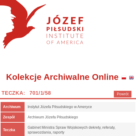
Kolekcje Archiwalne Online
TECZKA: 701/1/58
Powrót
Archiwum
Instytut Józefa Piłsudskiego w Ameryce
Zespół
Archiwum Józefa Piłsudskiego
Gabinet Ministra Spraw Wojskowych dekrety, referaty,
Teczka
sprawozdania, raporty