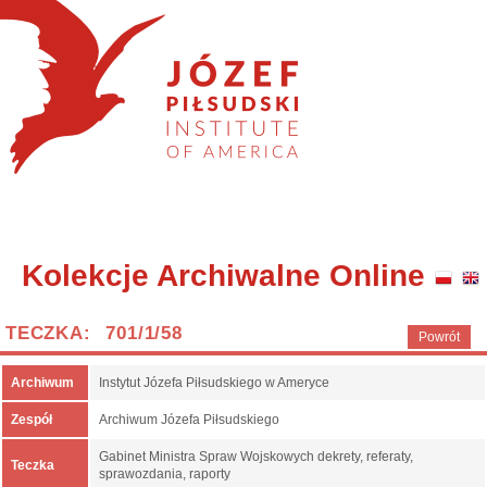
Kolekcje Archiwalne Online
TECZKA: 701/1/58
Powrót
Archiwum
Instytut Józefa Piłsudskiego w Ameryce
Zespół
Archiwum Józefa Piłsudskiego
Gabinet Ministra Spraw Wojskowych dekrety, referaty,
Teczka
sprawozdania, raporty