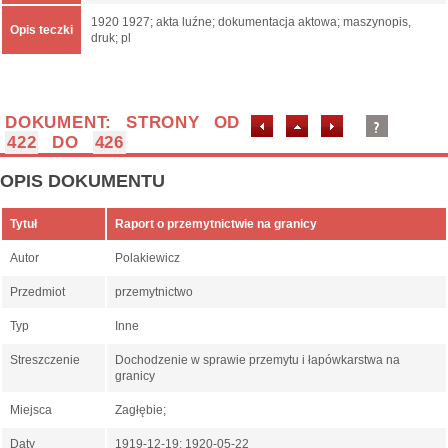
1920 1927; akta luźne; dokumentacja aktowa; maszynopis,
Opis teczki
druk; pl
DOKUMENT: STRONY OD
422
DO
426
OPIS DOKUMENTU
Tytuł
Raport o przemytnictwie na granicy
Autor
Polakiewicz
Przedmiot
przemytnictwo
Typ
Inne
Streszczenie
Dochodzenie w sprawie przemytu i łapówkarstwa na
granicy
Miejsca
Zagłębie;
Daty
1919-12-19; 1920-05-22