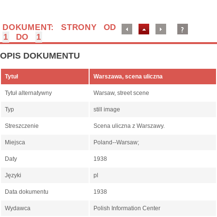
DOKUMENT: STRONY OD
1
DO
1
OPIS DOKUMENTU
Tytuł
Warszawa, scena uliczna
Tytuł alternatywny
Warsaw, street scene
Typ
still image
Streszczenie
Scena uliczna z Warszawy.
Miejsca
Poland--Warsaw;
Daty
1938
Języki
pl
Data dokumentu
1938
Wydawca
Polish Information Center