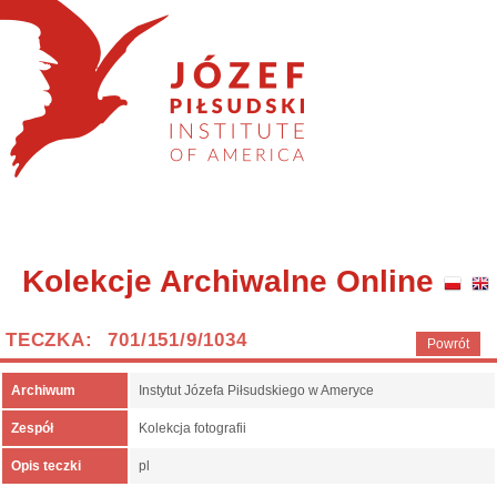
Kolekcje Archiwalne Online
TECZKA: 701/151/9/1034
Powrót
Archiwum
Instytut Józefa Piłsudskiego w Ameryce
Zespół
Kolekcja fotografii
Opis teczki
pl