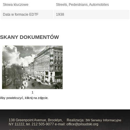
Słowa kluczowe
Streets, Pedestrians, Automobiles
Data w formacie EDTF
1938
SKANY DOKUMENTÓW
1
Aby powiekszyć, kliknij na zdjęcie.
138 Greenpoint Avenue, Brooklyn,
Realizacja:
3W Serwisy Informacyjne
NY 11222, tel. 212 505-9077 e-mail:
office@pilsudski.org