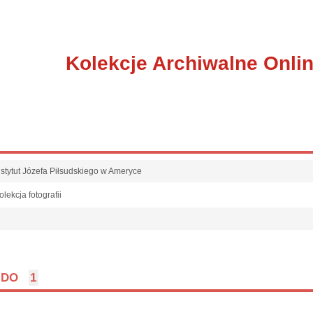
Kolekcje Archiwalne Onli
nstytut Józefa Piłsudskiego w Ameryce
olekcja fotografii
l
DO
1