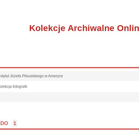
Kolekcje Archiwalne Onli
nstytut Józefa Piłsudskiego w Ameryce
olekcja fotografii
l
DO
1