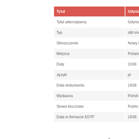
Tytuł
Gdyni
Tytuł alternatywny
Gdyni
Typ
still 
Streszczenie
Nowy K
Miejsca
Polan
Daty
1938
Języki
pl
Data dokumentu
1938
Wydawca
Polish
Słowa kluczowe
Public
Data w formacie EDTF
1938