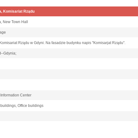
a, Komisariat Rządu
a, New Town Hall
image
omisariat Rządu w Gdyni. Na fasadzie budynku napis "Komisarjat Rządu".
d--Gdynia;
 Information Center
 buildings, Office buildings