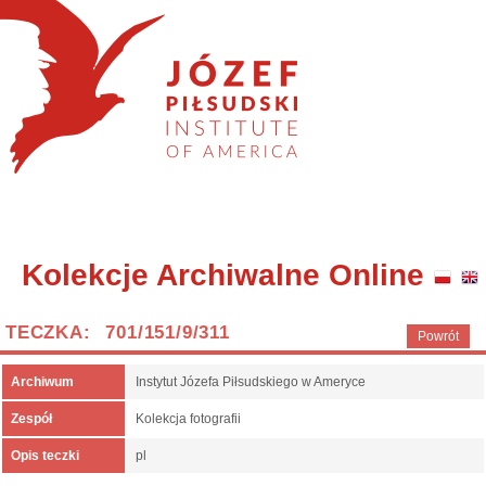
Kolekcje Archiwalne Online
TECZKA: 701/151/9/311
Powrót
Archiwum
Instytut Józefa Piłsudskiego w Ameryce
Zespół
Kolekcja fotografii
Opis teczki
pl