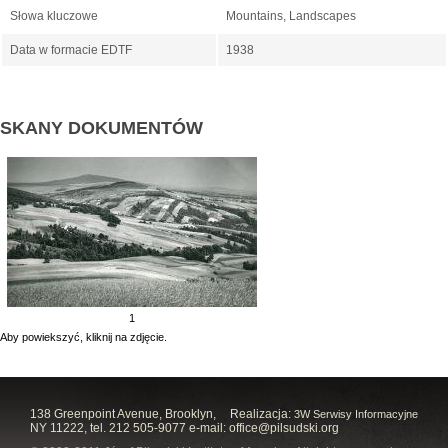
Słowa kluczowe
Mountains, Landscapes
Data w formacie EDTF
1938
SKANY DOKUMENTÓW
1
Aby powiekszyć, kliknij na zdjęcie.
138 Greenpoint Avenue, Brooklyn,
Realizacja:
3W Serwisy Informacyjne
NY 11222, tel. 212 505-9077 e-mail:
office@pilsudski.org