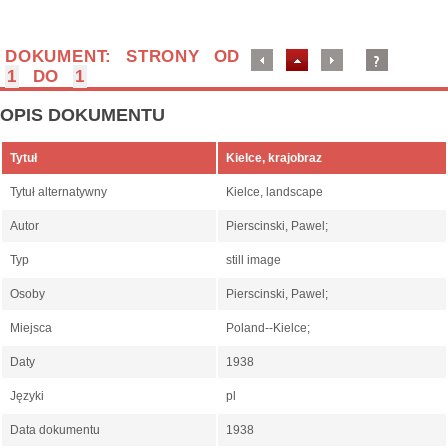
DOKUMENT: STRONY OD
1
DO
1
OPIS DOKUMENTU
Tytuł
Kielce, krajobraz
Tytuł alternatywny
Kielce, landscape
Autor
Pierscinski, Pawel;
Typ
still image
Osoby
Pierscinski, Pawel;
Miejsca
Poland--Kielce;
Daty
1938
Języki
pl
Data dokumentu
1938