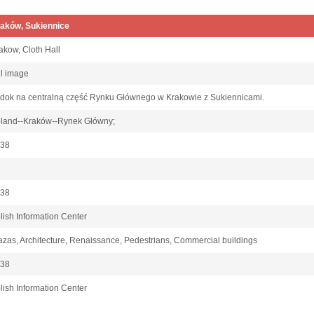
aków, Sukiennice
akow, Cloth Hall
ill image
dok na centralną część Rynku Głównego w Krakowie z Sukiennicami.
land--Kraków--Rynek Główny;
938
938
lish Information Center
azas, Architecture, Renaissance, Pedestrians, Commercial buildings
38
lish Information Center