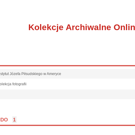
Kolekcje Archiwalne Onli
nstytut Józefa Piłsudskiego w Ameryce
olekcja fotografii
l
DO
1