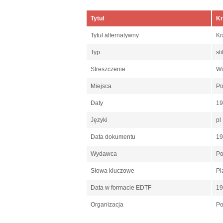
Tytuł
Kr
Tytuł alternatywny
Kr
Typ
st
Streszczenie
Wi
Miejsca
Po
Daty
1
Języki
pl
Data dokumentu
1
Wydawca
Po
Słowa kluczowe
Pl
Data w formacie EDTF
19
Organizacja
Po